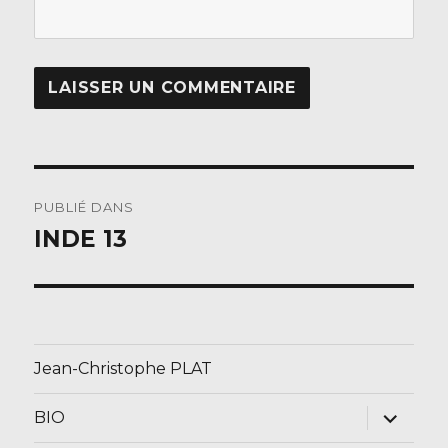
Navigation
PUBLIÉ DANS
de
INDE 13
l’article
Jean-Christophe PLAT
ouvrir
BIO
le
sous-