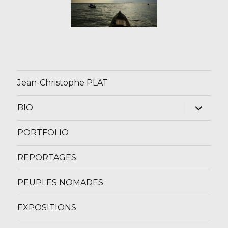
Jean-Christophe PLAT
ouvrir
BIO
le
sous-
menu
PORTFOLIO
REPORTAGES
PEUPLES NOMADES
EXPOSITIONS