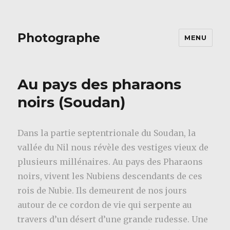
Photographe
MENU
Au pays des pharaons
noirs (Soudan)
Dans la partie septentrionale du Soudan, la
vallée du Nil nous révèle des vestiges vieux de
plusieurs millénaires. Au pays des Pharaons
noirs, vivent les Nubiens descendants de ces
rois de Nubie. Ils demeurent de nos jours
autour de ce cordon de vie qui serpente au
travers d’un désert d’une grande rudesse. Une